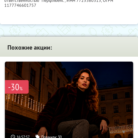
ответственностью "Перфлюенс",
ИНН 7725380313
, ОГРН
1177746601757
Похожие акции:
-30
%
16:57:56
Получили:
30