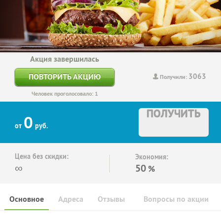
Акция завершилась
3063
ПОВТОРИТЬ АКЦИЮ
Получили:
Человек проголосовало: 1
ПОЛУЧИТЬ
0
от
руб.
Цена без скидки:
Экономия:
∞
50
%
Основное
Адреса
Отзывы
Вопросы по акции