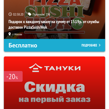
02:58:19
Получили:
196
Подарок к каждому заказу на сумму от 1519р. от службы
доставки PizzaSushiWok
г. Москва
Бесплатно
ПОДРОБНЕЕ
-20
%