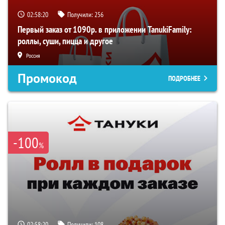
02:58:19
Получили:
256
Первый заказ от 1090р. в приложении TanukiFamily:
роллы, суши, пицца и другое
Россия
Промокод
ПОДРОБНЕЕ
-100
%
02:58:19
Получили:
108