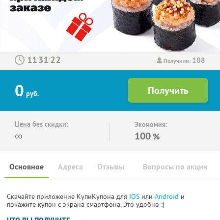
108
:
:
Получили:
0
руб.
Цена без скидки:
Экономия:
∞
100
%
Основное
Адреса
Отзывы
Вопросы по акции
Скачайте приложение КупиКупона для
IOS
или
Android
и
покажите купон с экрана смартфона. Это удобно :)