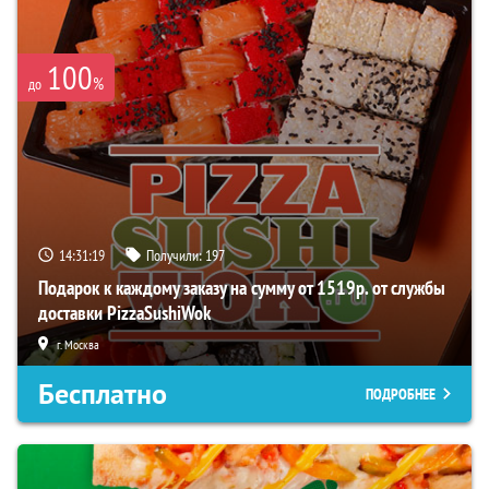
100
%
до
14:31:18
Получили:
197
Подарок к каждому заказу на сумму от 1519р. от службы
доставки PizzaSushiWok
г. Москва
Бесплатно
ПОДРОБНЕЕ