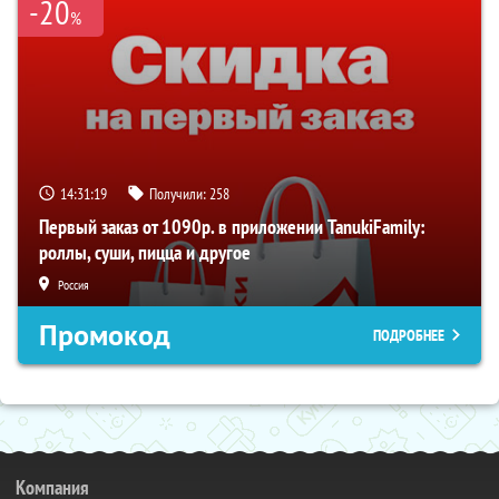
-20
%
14:31:18
Получили:
258
Первый заказ от 1090р. в приложении TanukiFamily:
роллы, суши, пицца и другое
Россия
Промокод
ПОДРОБНЕЕ
Компания