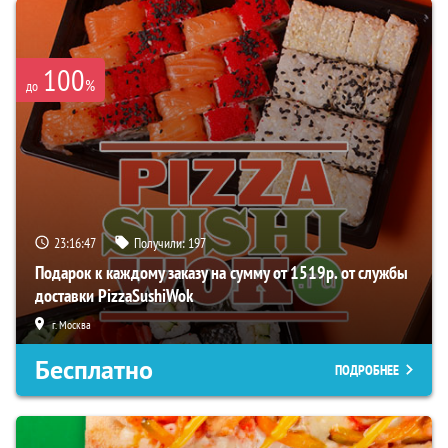
100
%
до
23:16:47
Получили:
197
Подарок к каждому заказу на сумму от 1519р. от службы
доставки PizzaSushiWok
г. Москва
Бесплатно
ПОДРОБНЕЕ