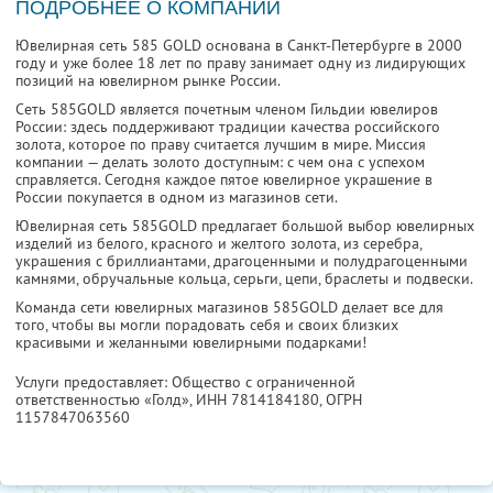
ПОДРОБНЕЕ О КОМПАНИИ
Ювелирная сеть 585 GOLD основана в Санкт-Петербурге в 2000
году и уже более 18 лет по праву занимает одну из лидирующих
позиций на ювелирном рынке России.
Сеть 585GOLD является почетным членом Гильдии ювелиров
России: здесь поддерживают традиции качества российского
золота, которое по праву считается лучшим в мире. Миссия
компании — делать золото доступным: с чем она с успехом
справляется. Сегодня каждое пятое ювелирное украшение в
России покупается в одном из магазинов сети.
Ювелирная сеть 585GOLD предлагает большой выбор ювелирных
изделий из белого, красного и желтого золота, из серебра,
украшения с бриллиантами, драгоценными и полудрагоценными
камнями, обручальные кольца, серьги, цепи, браслеты и подвески.
Команда сети ювелирных магазинов 585GOLD делает все для
того, чтобы вы могли порадовать себя и своих близких
красивыми и желанными ювелирными подарками!
Услуги предоставляет: Общество с ограниченной
ответственностью «Голд»,
ИНН 7814184180
, ОГРН
1157847063560