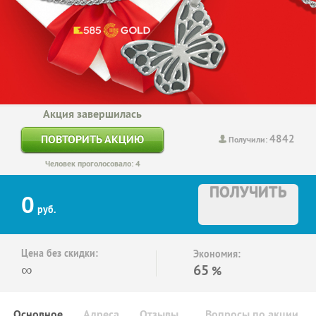
Акция завершилась
4842
ПОВТОРИТЬ АКЦИЮ
Получили:
Человек проголосовало: 4
ПОЛУЧИТЬ
0
руб.
Цена без скидки:
Экономия:
∞
65
%
Основное
Адреса
Отзывы
Вопросы по акции