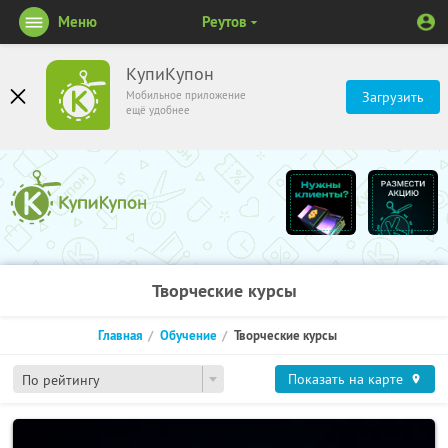
Меню
Реутов
КупиКупон
Мобильное приложение
Загрузить
ещё удобнее
Творческие курсы
Главная
Обучение
Творческие курсы
Показать на карте
По рейтингу