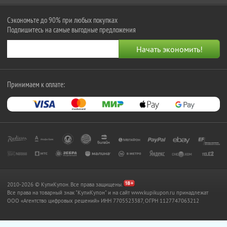
Сэкономьте до 90% при любых покупках
Подпишитесь на самые выгодные предложения
Принимаем к оплате:
2010-2026 © КупиКупон. Все права защищены.
Все права на товарный знак "КупиКупон" и на сайт www.kupikupon.ru принадлежат
OOO «Агентство цифровых решений» ИНН 7705523387, ОГРН 1127747063212