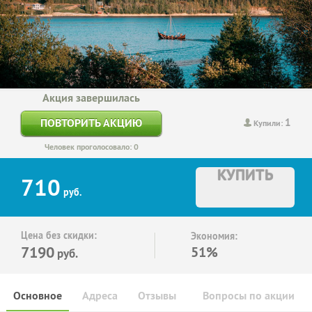
Акция завершилась
1
ПОВТОРИТЬ АКЦИЮ
Купили:
Человек проголосовало: 0
КУПИТЬ
710
руб.
Цена без скидки:
Экономия:
7190
51%
руб.
Основное
Адреса
Отзывы
Вопросы по акции