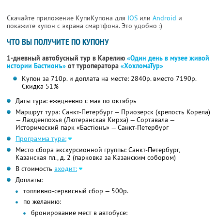
Скачайте приложение КупиКупона для
IOS
или
Android
и
покажите купон с экрана смартфона. Это удобно :)
ЧТО ВЫ ПОЛУЧИТЕ ПО КУПОНУ
1-дневный автобусный тур в Карелию
«Один день в музее живой
истории Бастионъ»
от туроператора
«ХохломаТур»
Купон за 710р. и доплата на месте: 2840р. вместо 7190р.
Скидка 51%
Даты тура: ежедневно с мая по октябрь
Маршрут тура: Санкт-Петербург — Приозерск (крепость Корела)
— Лахденпохья (Лютеранская Кирха) — Сортавала —
Исторический парк «Бастiонъ» — Санкт-Петербург
Программа тура:
Место сбора экскурсионной группы: Санкт-Петербург,
Казанская пл., д. 2 (парковка за Казанским собором)
В стоимость
входит:
Доплаты:
топливно-сервисный сбор — 500р.
по желанию:
бронирование мест в автобусе: