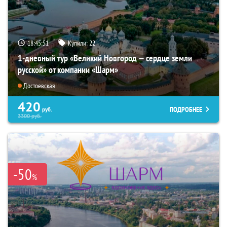
18:45:50
Купили:
22
1-дневный тур «Великий Новгород — сердце земли
русской» от компании «Шарм»
Достоевская
420
ПОДРОБНЕЕ
руб.
3300
руб.
-50
%