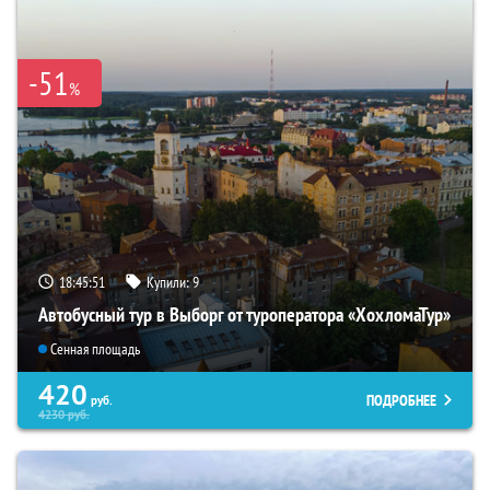
-51
%
18:45:50
Купили:
9
Автобусный тур в Выборг от туроператора «ХохломаТур»
Сенная площадь
420
ПОДРОБНЕЕ
руб.
4230
руб.