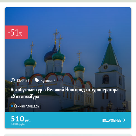
-51
%
18:45:50
Купили:
2
Автобусный тур в Великий Новгород от туроператора
«ХохломаТур»
Сенная площадь
510
ПОДРОБНЕЕ
руб.
5190
руб.