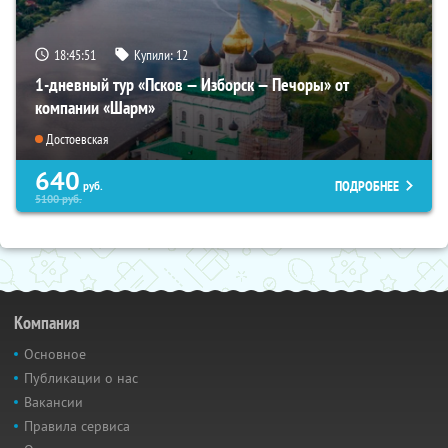
18:45:50
Купили:
12
1-дневный тур «Псков — Изборск — Печоры» от
компании «Шарм»
Достоевская
640
ПОДРОБНЕЕ
руб.
5100
руб.
Компания
Основное
Публикации о нас
Вакансии
Правила сервиса