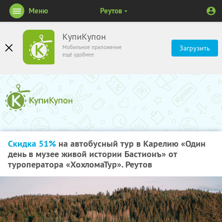
Меню
Реутов
КупиКупон
Мобильное приложение
Загрузить
ещё удобнее
Скидка 51%
на автобусный тур в Карелию «Один
день в музее живой истории Бастионъ» от
туроператора «ХохломаТур». Реутов