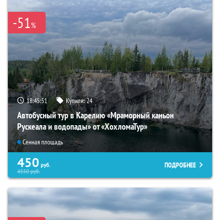
-51
%
18:45:50
Купили:
24
Автобусный тур в Карелию «Мраморный каньон
Рускеала и водопады» от «ХохломаТур»
Сенная площадь
450
ПОДРОБНЕЕ
руб.
4550
руб.