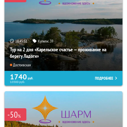
18:45:50
Купили:
39
Тур на 2 дня «Карельское счастье — проживание на
берегу Ладоги»
Достоевская
1740
ПОДРОБНЕЕ
руб.
13900
руб.
-50
%