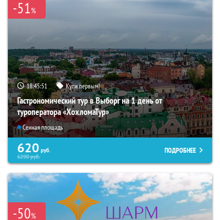
-51
%
18:45:50
Купи первым!
Гастрономический тур в Выборг на 1 день от
туроператора «ХохломаТур»
Сенная площадь
620
ПОДРОБНЕЕ
руб.
6290
руб.
-50
%