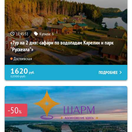
18:45:50
Купили:
6
«Тур на 2 дня: сафари по водопадам Карелии и парк
“Рускеала"»
Достоевская
1620
ПОДРОБНЕЕ
руб.
12900
руб.
-50
%