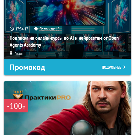
17:34:16
Получили:
18
Подписка на онлайн-курсы по AI и нейросетям от Open
Agents Academy
Россия
Промокод
ПОДРОБНЕЕ
-100
%