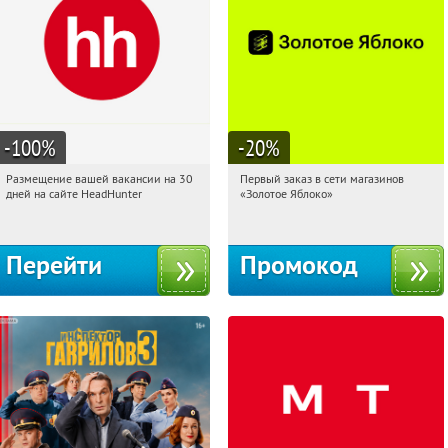
-100
%
-20
%
Размещение вашей вакансии на 30
Первый заказ в сети магазинов
20:34:04
Получи первым!
20:34:04
Получи первым!
дней на сайте HeadHunter
«Золотое Яблоко»
Россия
Россия
Перейти
Промокод