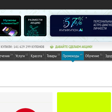
КУПИЛИ:
141 629 299
КУПОНОВ
ДАВАЙТЕ СДЕЛАЕМ АКЦИЮ!
24
12
1
25
49
31
ечения
Услуги
Красота
Товары
Промокоды
Обучение
Здор