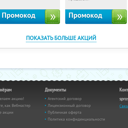
10с1
Промокод
Промокод
ПОКАЗАТЬ БОЛЬШЕ АКЦИЙ
тнёрам
Документы
Кон
елаем акцию!
Агентский договор
spro
е, как Вебмастер
Лицензионный договор
Связ
е акции
Публичная оферта
Политика конфиденциальности