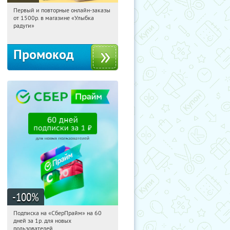
Первый и повторные онлайн-заказы
20:34:04
Получили:
1
от 1500р. в магазине «Улыбка
Россия
радуги»
Промокод
-100
%
Подписка на «СберПрайм» на 60
20:34:04
Получили:
10
дней за 1р. для новых
Россия
пользователей