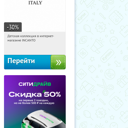
-30
%
Детская коллекция в интернет-
20:34:04
Получи первым!
магазине INCANTO
Россия
Перейти