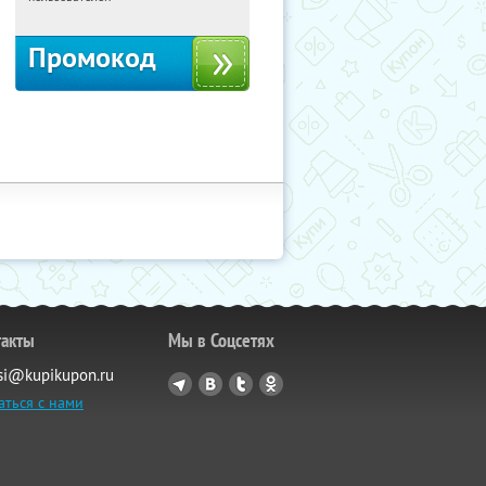
Промокод
такты
Мы в Соцсетях
si@kupikupon.ru
аться с нами