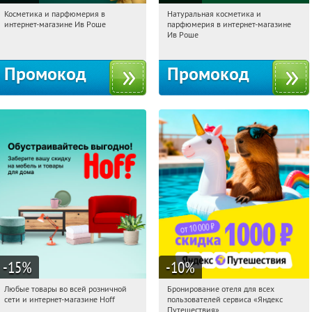
Косметика и парфюмерия в
Натуральная косметика и
20:34:04
Получили:
2
20:34:04
Получили:
1
интернет-магазине Ив Роше
парфюмерия в интернет-магазине
Россия
Россия
Ив Роше
Промокод
Промокод
-15
%
-10
%
Любые товары во всей розничной
Бронирование отеля для всех
20:34:04
Получили:
83
20:34:04
Получили:
7
сети и интернет-магазине Hoff
пользователей сервиса «Яндекс
Москва, 1-й Волоколамский проезд,
Россия
Путешествия»