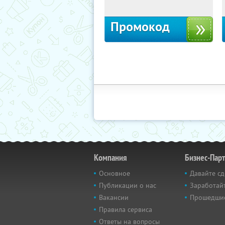
Промокод
Компания
Бизнес-Пар
Основное
Давайте сд
Публикации о нас
Заработайт
Вакансии
Прошедши
Правила сервиса
Ответы на вопросы