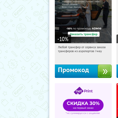
-10
%
Любой трансфер от сервиса заказа
20:34:04
Получи первым!
трансферов из аэропортов i'way
Россия
Промокод