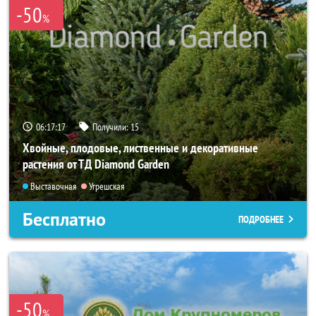
-50
%
06:17:15
Получили:
15
Хвойные, плодовые, лиственные и декоративные
растения от ТД Diamond Garden
Выставочная
Угрешская
Бесплатно
ПОДРОБНЕЕ
-50
%