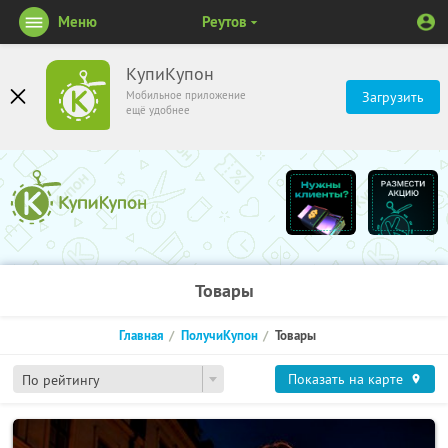
Меню
Реутов
КупиКупон
Мобильное приложение
Загрузить
ещё удобнее
Товары
Главная
ПолучиКупон
Товары
Показать на карте
По рейтингу