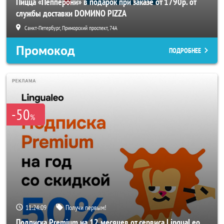
Пицца «Пепперони» в подарок при заказе от 1790р. от
службы доставки DOMИNO PIZZA
Санкт-Петербург, Приморский проспект, 74А
Промокод
ПОДРОБНЕЕ
-50
%
11:24:06
Получи первым!
Подписка Premium на 12 месяцев от сервиса LinguaLeo