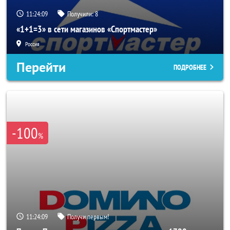
11:24:06
Получили:
8
«1+1=3» в сети магазинов «Спортмастер»
Россия
Перейти
ПОДРОБНЕЕ
-100
%
11:24:06
Получи первым!