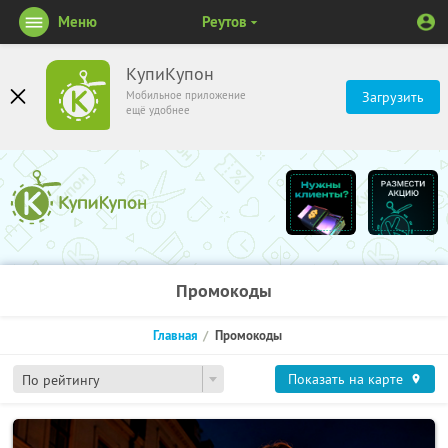
Меню
Реутов
КупиКупон
Мобильное приложение
Загрузить
ещё удобнее
Промокоды
Главная
Промокоды
Показать на карте
По рейтингу